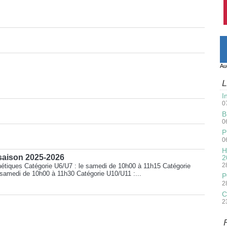
Au
L
I
0
B
0
P
0
H
saison 2025-2026
2
2
thétiques Catégorie U6/U7 : le samedi de 10h00 à 11h15 Catégorie
 samedi de 10h00 à 11h30 Catégorie U10/U11 :...
P
2
C
2