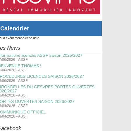
Calendrier
cun événement à cette date.
es News
nformations licences ASGF saison 2026/2027
7/06/2026
-
ASGF
IENVENUE THOMAS !
6/06/2026
-
ASGF
ROCEDURES LICENCES SAISON 2026/2027
6/06/2026
-
ASGF
IRONDELLES DU GESVRES PORTES OUVERTES
026/2027
8/04/2026
-
ASGF
ORTES OUVERTES SAISON 2026/2027
8/04/2026
-
ASGF
OMMUNIQUE OFFICIEL
3/04/2026
-
ASGF
Facebook