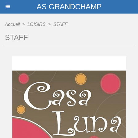
AS GRANDCHAMP
Accueil
>
LOISIRS
>
STAFF
STAFF