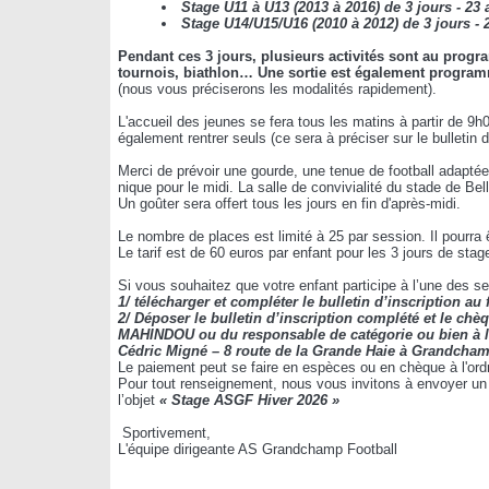
Stage U11 à U13 (2013 à 2016) de 3 jours - 23 
Stage U14/U15/U16 (2010 à 2012) de 3 jours - 2
Pendant ces 3 jours, plusieurs activités sont au prog
tournois, biathlon…
Une sortie est également progra
(nous vous préciserons les modalités rapidement).
L'accueil des jeunes se fera tous les matins à partir de 9h
également rentrer seuls (ce sera à préciser sur le bulletin d’
Merci de prévoir une gourde, une tenue de football adaptée 
nique pour le midi. La salle de convivialité du stade de Be
Un goûter sera offert tous les jours en fin d'après-midi.
Le nombre de places est limité à 25 par session. Il pourra ê
Le tarif est de 60 euros par enfant pour les 3 jours de stag
Si vous souhaitez que votre enfant participe à l’une des se
1/ télécharger et compléter le bulletin d’inscription au
2/ Déposer le bulletin d’inscription complété et le ch
MAHINDOU ou du responsable de catégorie ou bien à l’
Cédric Migné – 8 route de la Grande Haie à Grandcha
Le paiement peut se faire en espèces ou en chèque à l'or
Pour tout renseignement, nous vous invitons à envoyer un 
l’objet
« Stage ASGF Hiver 2026 »
Sportivement,
L'équipe dirigeante AS Grandchamp Football