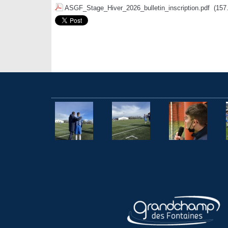
ASGF_Stage_Hiver_2026_bulletin_inscription.pdf
(157.