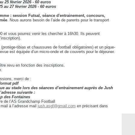
au 25 février 2026 - 60 euros
5 au 27 février 2026 - 60 euros
ramme : session Futsal, séance d'entrainement, concours,
mmée
. Nous aurons besoin de l’aide de parents pour le transport
00 et vous pourrez venir les chercher à 16h30. Ils peuvent
inscription).
(protège-tibias et chaussures de football obligatoires) et un pique-
llevue est équipée d’un micro-onde et de couverts pour le déjeuner.
tre revu en fonction des inscriptions.
e.
ssions, merci de :
 format pdf
èque au stade lors des séances d’entrainement auprès de Jush
adresse suivante :
mp des Fontaines
dre de l’AS Grandchamp Football
mail à l’adresse mail
jush.asgf@gmail.com
en précisant dans