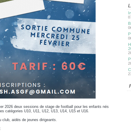
L
I
0
B
0
P
0
H
2
2
P
2
C
2
r 2026 deux sessions de stage de football pour les enfants nés
des catégories U10, U11, U12, U13, U14, U15 et U16.
lub, aidés de jeunes dirigeants.
: