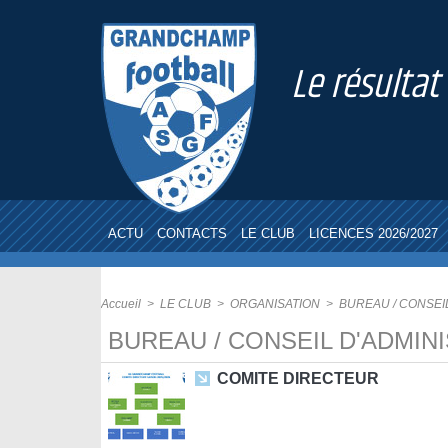
Le résultat
ACTU
CONTACTS
LE CLUB
LICENCES 2026/2027
Accueil
>
LE CLUB
>
ORGANISATION
>
BUREAU / CONSEI
BUREAU / CONSEIL D'ADMIN
COMITE DIRECTEUR