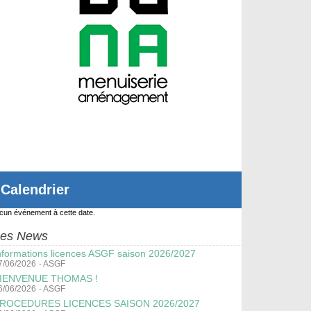
Calendrier
cun événement à cette date.
es News
nformations licences ASGF saison 2026/2027
7/06/2026
-
ASGF
IENVENUE THOMAS !
6/06/2026
-
ASGF
ROCEDURES LICENCES SAISON 2026/2027