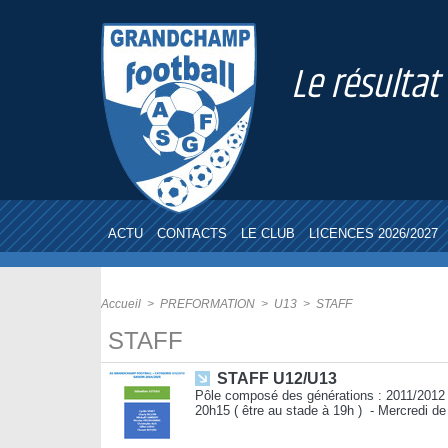
Le résultat
ACTU
CONTACTS
LE CLUB
LICENCES 2026/2027
Accueil
>
PREFORMATION
>
U13
>
STAFF
STAFF
STAFF U12/U13
Pôle composé des générations : 2011/2012 L
20h15 ( être au stade à 19h ) - Mercredi de