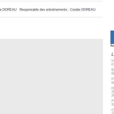
oralie DOREAU Responsable des entraînements : Coralie DOREAU
Au
L
I
0
B
0
P
0
H
2
2
P
2
C
2