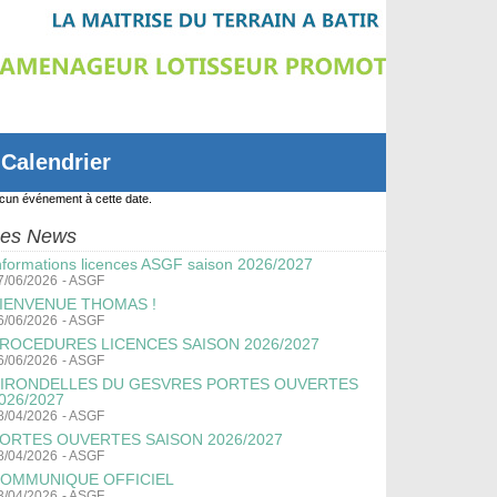
Calendrier
cun événement à cette date.
es News
nformations licences ASGF saison 2026/2027
7/06/2026
-
ASGF
IENVENUE THOMAS !
6/06/2026
-
ASGF
ROCEDURES LICENCES SAISON 2026/2027
6/06/2026
-
ASGF
IRONDELLES DU GESVRES PORTES OUVERTES
026/2027
8/04/2026
-
ASGF
ORTES OUVERTES SAISON 2026/2027
8/04/2026
-
ASGF
OMMUNIQUE OFFICIEL
3/04/2026
-
ASGF