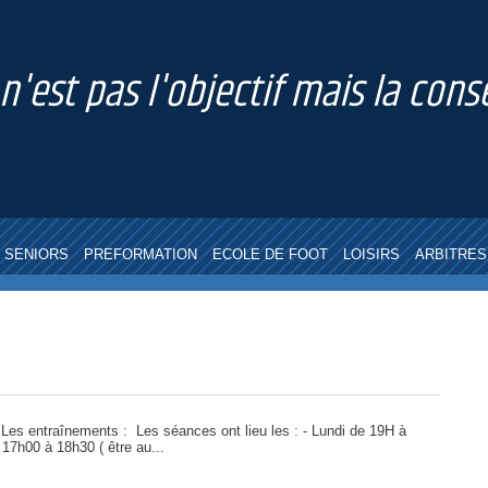
 n'est pas l'objectif mais la co
SENIORS
PREFORMATION
ECOLE DE FOOT
LOISIRS
ARBITRES
es entraînements : Les séances ont lieu les : - Lundi de 19H à
 17h00 à 18h30 ( être au...