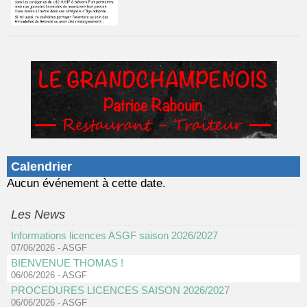
Calendrier
Aucun événement à cette date.
Les News
Informations licences ASGF saison 2026/2027
07/06/2026
-
ASGF
BIENVENUE THOMAS !
06/06/2026
-
ASGF
PROCEDURES LICENCES SAISON 2026/2027
06/06/2026
-
ASGF