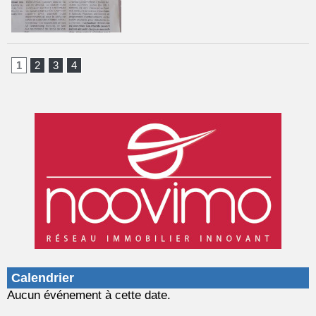
1
2
3
4
Calendrier
Aucun événement à cette date.