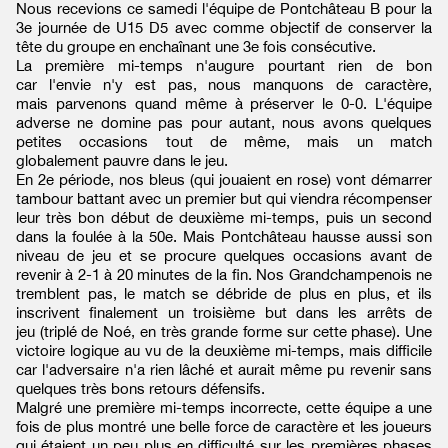
Nous recevions ce samedi l'équipe de Pontchâteau B pour la
3e journée de U15 D5 avec comme objectif de conserver la
tête du groupe en enchaînant une 3e fois consécutive.
La première mi-temps n'augure pourtant rien de bon
car l'envie n'y est pas, nous manquons de caractère,
mais parvenons quand même à préserver le 0-0. L'équipe
adverse ne domine pas pour autant, nous avons quelques
petites occasions tout de même, mais un match
globalement pauvre dans le jeu.
En 2e période, nos bleus (qui jouaient en rose) vont démarrer
tambour battant avec un premier but qui viendra récompenser
leur très bon début de deuxième mi-temps, puis un second
dans la foulée à la 50e. Mais Pontchâteau hausse aussi son
niveau de jeu et se procure quelques occasions avant de
revenir à 2-1 à 20 minutes de la fin. Nos Grandchampenois ne
tremblent pas, le match se débride de plus en plus, et ils
inscrivent finalement un troisième but dans les arrêts de
jeu (triplé de Noé, en très grande forme sur cette phase). Une
victoire logique au vu de la deuxième mi-temps, mais difficile
car l'adversaire n'a rien lâché et aurait même pu revenir sans
quelques très bons retours défensifs.
Malgré une première mi-temps incorrecte, cette équipe a une
fois de plus montré une belle force de caractère et les joueurs
qui étaient un peu plus en difficulté sur les premières phases