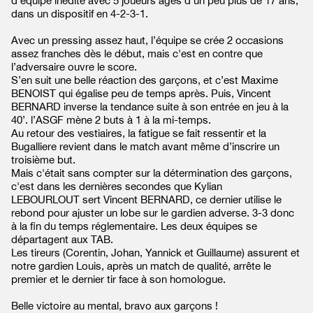
d’équipe inédite avec 5 joueurs âgés d'un peu plus de 17 ans,
dans un dispositif en 4-2-3-1.
Avec un pressing assez haut, l’équipe se crée 2 occasions
assez franches dès le début, mais c'est en contre que
l’adversaire ouvre le score.
S’en suit une belle réaction des garçons, et c’est Maxime
BENOIST qui égalise peu de temps après. Puis, Vincent
BERNARD inverse la tendance suite à son entrée en jeu à la
40’. l’ASGF mène 2 buts à 1 à la mi-temps.
Au retour des vestiaires, la fatigue se fait ressentir et la
Bugalliere revient dans le match avant même d’inscrire un
troisième but.
Mais c'était sans compter sur la détermination des garçons,
c'est dans les dernières secondes que Kylian
LEBOURLOUT sert Vincent BERNARD, ce dernier utilise le
rebond pour ajuster un lobe sur le gardien adverse. 3-3 donc
à la fin du temps réglementaire. Les deux équipes se
départagent aux TAB.
Les tireurs (Corentin, Johan, Yannick et Guillaume) assurent et
notre gardien Louis, après un match de qualité, arrête le
premier et le dernier tir face à son homologue.
Belle victoire au mental, bravo aux garçons !