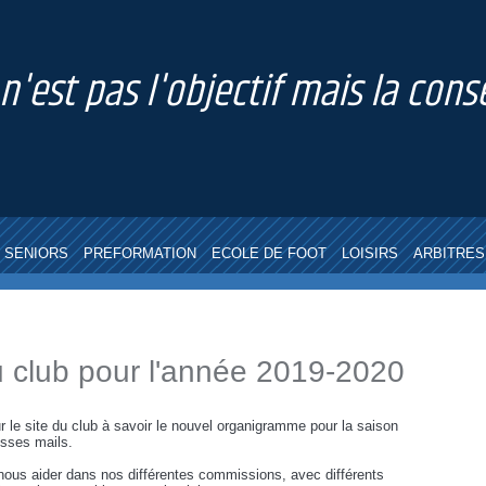
 n'est pas l'objectif mais la co
SENIORS
PREFORMATION
ECOLE DE FOOT
LOISIRS
ARBITRES
club pour l'année 2019-2020
r le site du club à savoir le nouvel organigramme pour la saison
esses mails.
ous aider dans nos différentes commissions, avec différents