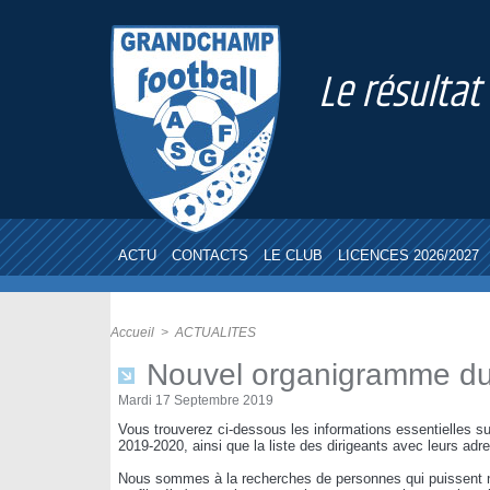
Le résultat
ACTU
CONTACTS
LE CLUB
LICENCES 2026/2027
Accueil
>
ACTUALITES
Nouvel organigramme du 
Mardi 17 Septembre 2019
Vous trouverez ci-dessous les informations essentielles su
2019-2020, ainsi que la liste des dirigeants avec leurs adr
Nous sommes à la recherches de personnes qui puissent n