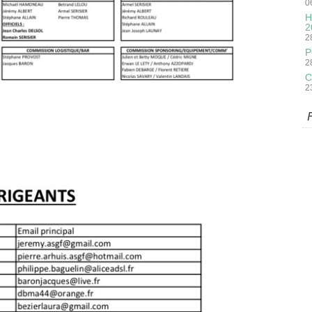
0
H
2
2
P
2
C
2