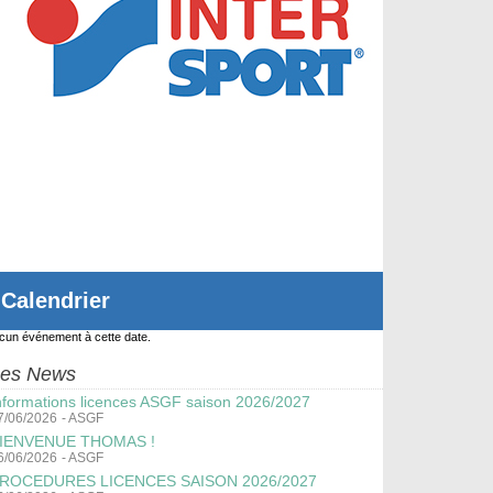
Calendrier
cun événement à cette date.
es News
nformations licences ASGF saison 2026/2027
7/06/2026
-
ASGF
IENVENUE THOMAS !
6/06/2026
-
ASGF
ROCEDURES LICENCES SAISON 2026/2027