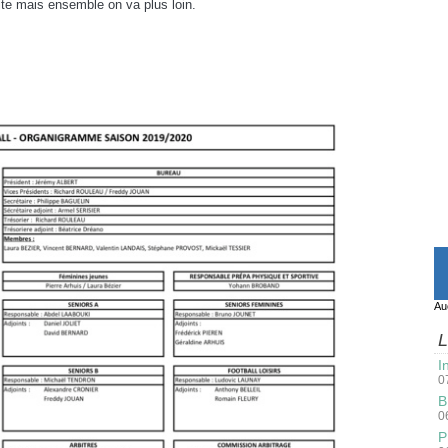
vite mais ensemble on va plus loin.
Au
L
I
0
B
0
P