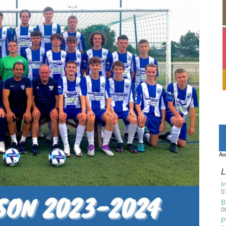
Au
L
I
0
B
0
P